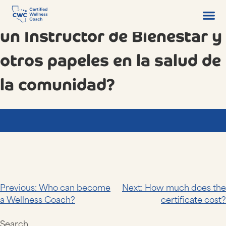
Skip
¿Cuál es la diferencia entre
to
content
un Instructor de Bienestar y
otros papeles en la salud de
la comunidad?
Post
Previous:
Who can become
Next:
How much does the
a Wellness Coach?
certificate cost?
navigation
Search