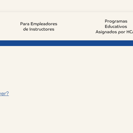
d Wellness Coach?
Programas
Para Empleadores
Educativos
de Instructores
Asignados por HC
ver?