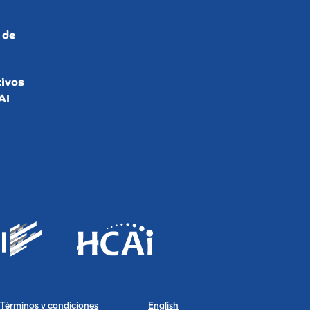
 de
ivos
AI
Términos y condiciones
English