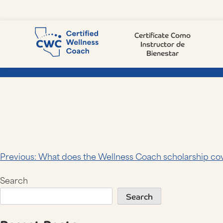
Skip
Why should I hire a Certifie
to
content
Certifícate Como
Instructor de
Bienestar
Post
Previous:
What does the Wellness Coach scholarship co
navigation
Search
Search