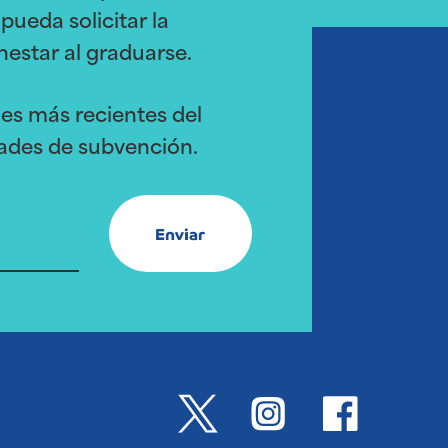
pueda solicitar la
nestar al graduarse.
es más recientes del
dades de subvención.
Enviar