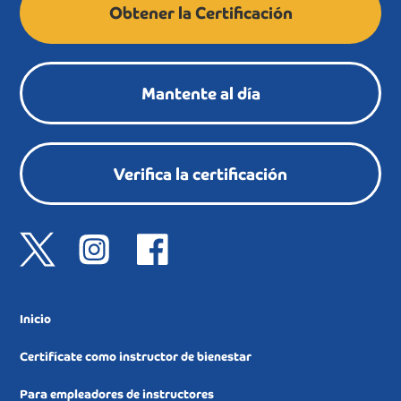
Obtener la Certificación
bienestar mental. Esto puede ayudar a que tu
organización crezca.
Mantente al día
Verifica la certificación
Inicio
Certifícate como instructor de bienestar
Para empleadores de instructores